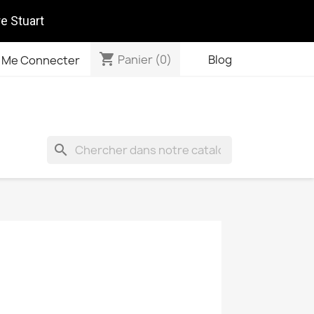
re Stuart
shopping_cart
Panier
(0)
Blog
Me Connecter
search