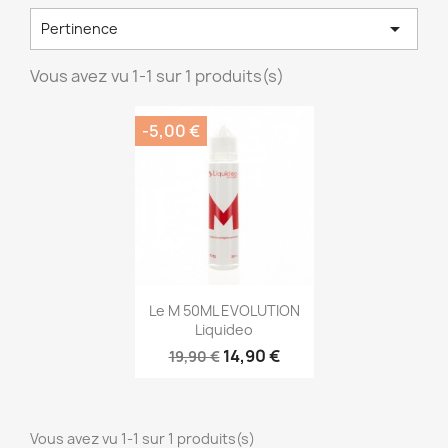

Pertinence
Vous avez vu 1-1 sur 1 produits(s)
-5,00 €
Aperçu rapide

Le M 50ML EVOLUTION
Liquideo
14,90 €
19,90 €
Vous avez vu 1-1 sur 1 produits(s)