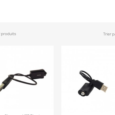
 2 produits
Trier p
Aperçu rapide
