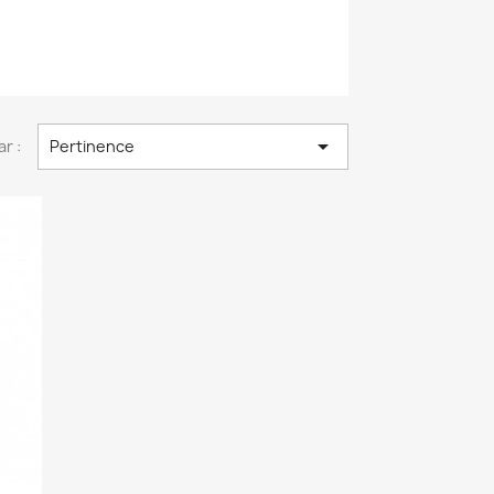

ar :
Pertinence