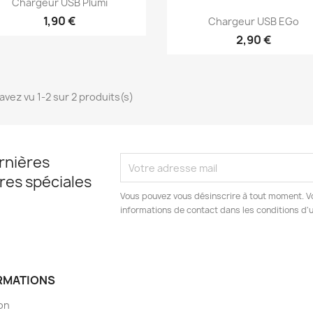
Chargeur USB Plumi
Aperçu rapide

1,90 €
Chargeur USB EGo
2,90 €
avez vu 1-2 sur 2 produits(s)
rnières
fres spéciales
Vous pouvez vous désinscrire à tout moment. V
informations de contact dans les conditions d'ut
RMATIONS
son