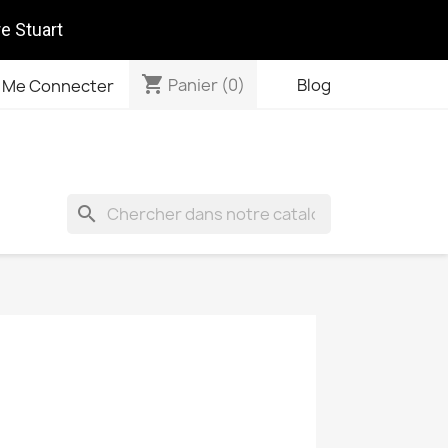
re Stuart
shopping_cart
Panier
(0)
Blog
Me Connecter
search