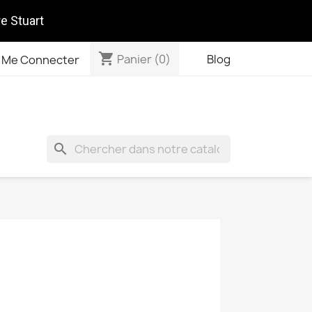
re Stuart
shopping_cart
Panier
(0)
Blog
Me Connecter
search